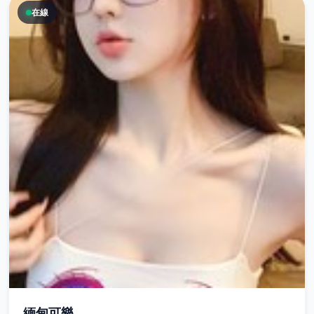
在線
緬甸可樂