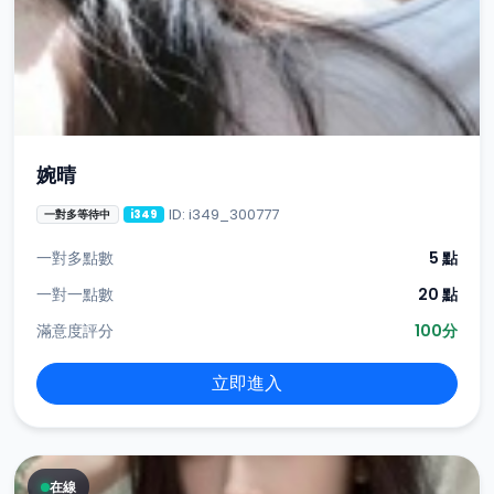
婉晴
ID: i349_300777
一對多等待中
i349
一對多點數
5 點
一對一點數
20 點
滿意度評分
100分
立即進入
在線