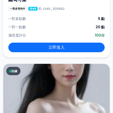
ID: i349_300992
一對多等待中
i349
一對多點數
5 點
一對一點數
20 點
滿意度評分
100分
立即進入
在線