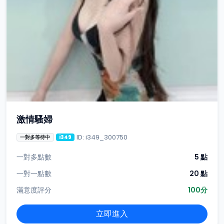
激情騷婦
ID: i349_300750
一對多等待中
i349
一對多點數
5 點
一對一點數
20 點
滿意度評分
100分
立即進入