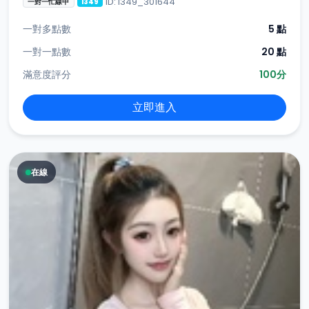
ID: i349_301644
一對一忙線中
i349
一對多點數
5 點
一對一點數
20 點
滿意度評分
100分
立即進入
在線