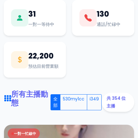
31
130
一對一等待中
通話/忙碌中
22,200
預估目前營業額
所有主播動
共 354 位
全
530my1cc
i349
態
部
主播
一對一忙線中