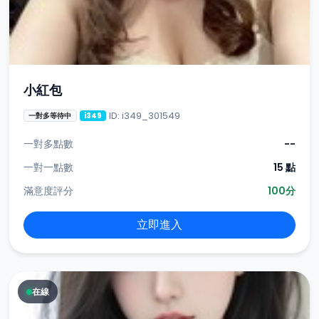
小紅包
ID: i349_301549
一對多等待中
i349
一對多點數
--
一對一點數
15 點
滿意度評分
100分
立即進入
在線