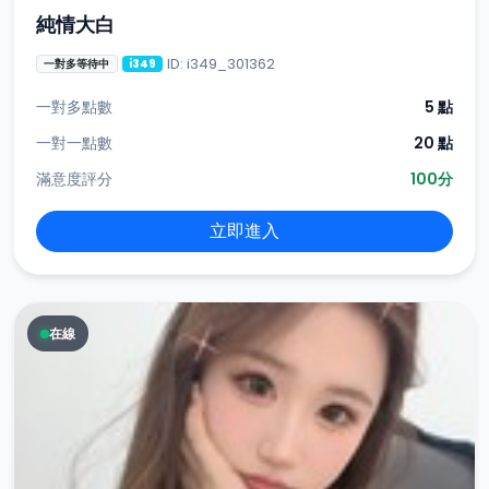
純情大白
ID: i349_301362
一對多等待中
i349
一對多點數
5 點
一對一點數
20 點
滿意度評分
100分
立即進入
在線