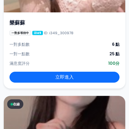
樂蘇蘇
ID: i349_300978
一對多等待中
i349
一對多點數
6 點
一對一點數
25 點
滿意度評分
100分
立即進入
在線