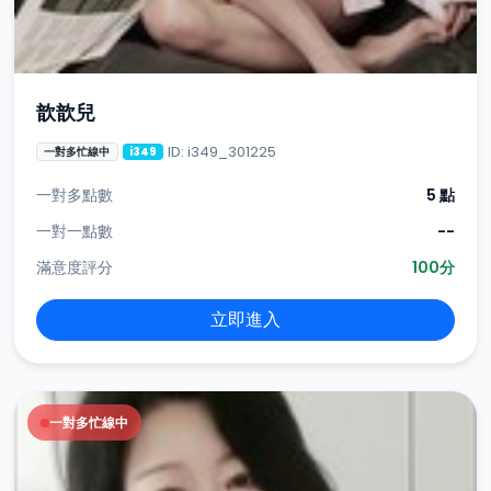
歆歆兒
ID: i349_301225
一對多忙線中
i349
一對多點數
5 點
一對一點數
--
滿意度評分
100分
立即進入
一對多忙線中